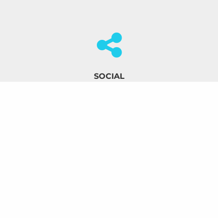
SOCIAL
Je kunt de tour zeer gemakkelijk delen via
social media of andere kanalen.
OP JE WEBSITE
Je kunt de virtuele rondleiding eenvoudig
insluiten op je eigen website.